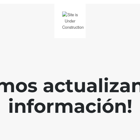
mos actualiza
información!