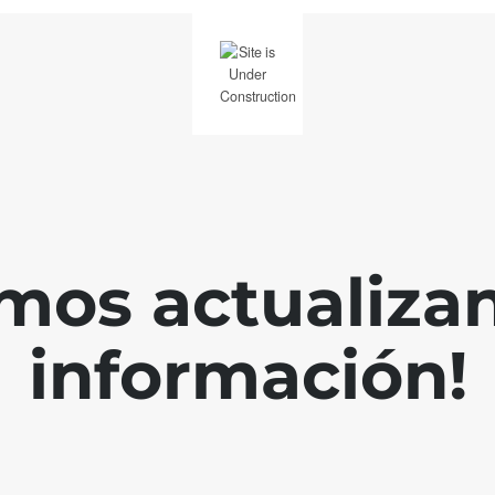
mos actualiza
información!