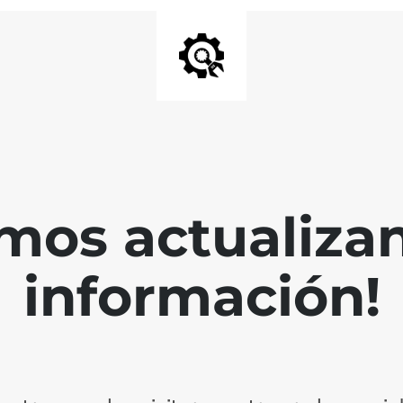
mos actualiza
información!