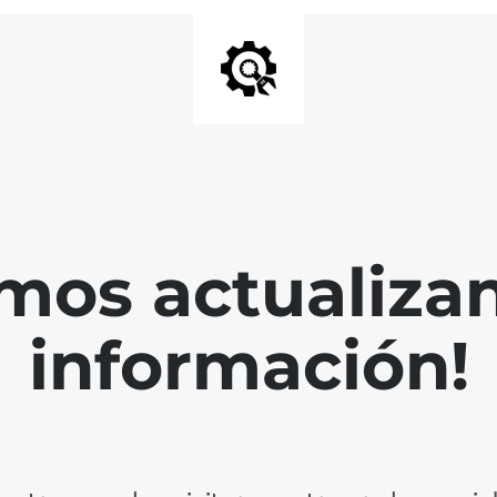
mos actualiza
información!