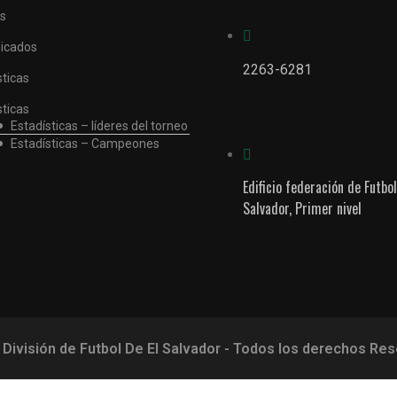
as
icados
2263-6281
sticas
sticas
Estadísticas – líderes del torneo
Estadísticas – Campeones
Edificio federación de Futbol
Salvador, Primer nivel
 División de Futbol De El Salvador - Todos los derechos Re