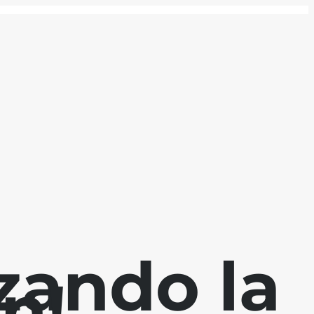
zando la
n!