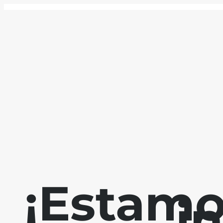
¡Estamo
i