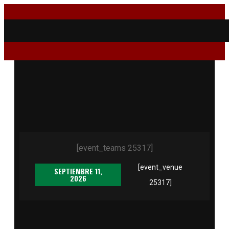
[event_teams 25317]
[event_venue
SEPTIEMBRE 11,
2026
25317]