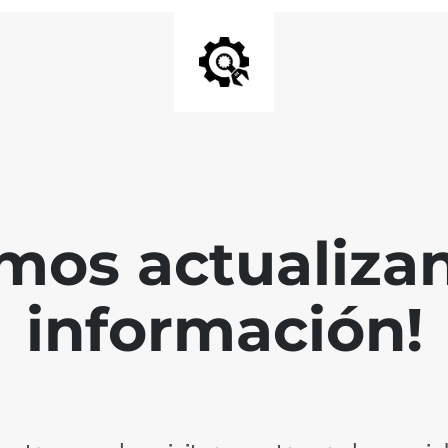
mos actualiza
información!