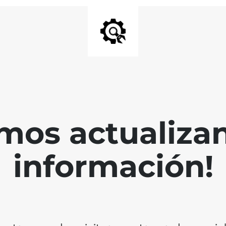
mos actualiza
información!