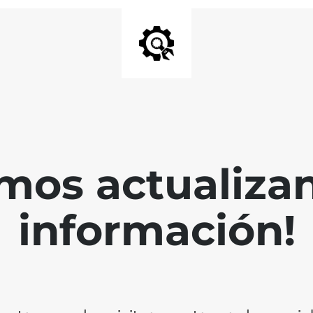
mos actualiza
información!