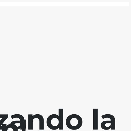
zando la
n!