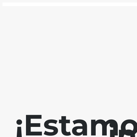
¡Estamo
i