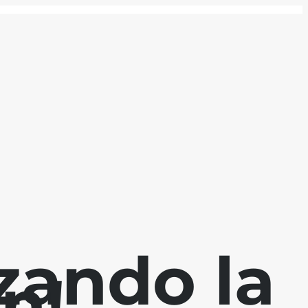
zando la
n!