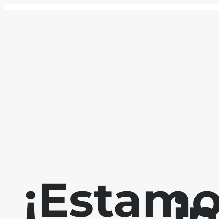
¡Estamo
i