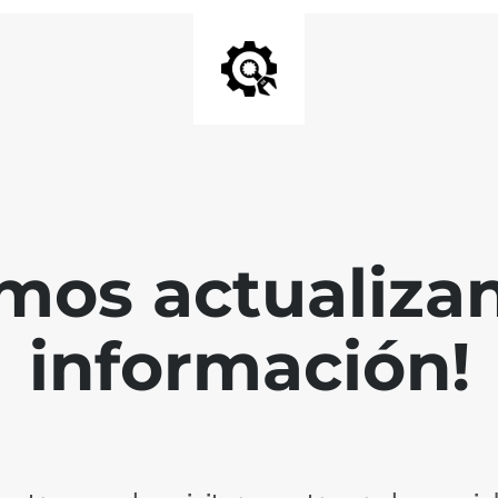
mos actualiza
información!