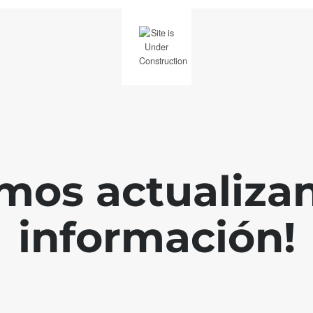
mos actualiza
información!