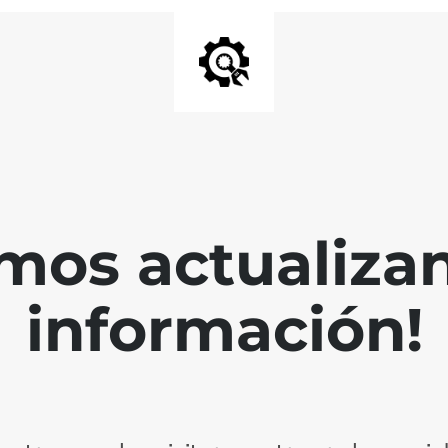
mos actualiza
información!