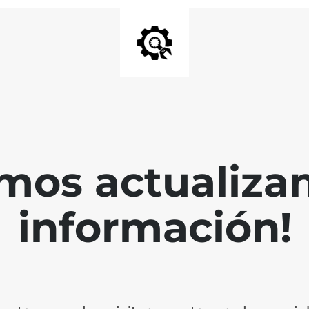
mos actualiza
información!