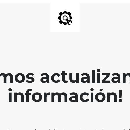
mos actualiza
información!