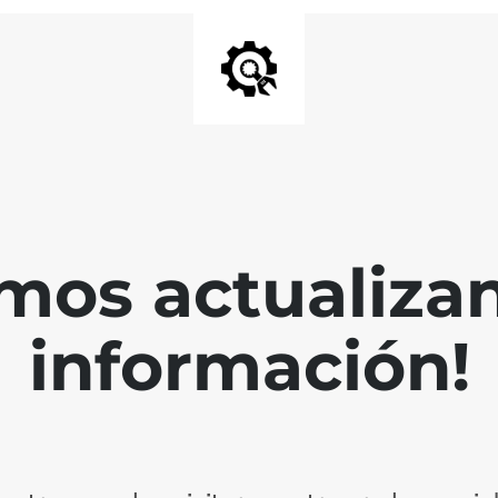
mos actualiza
información!