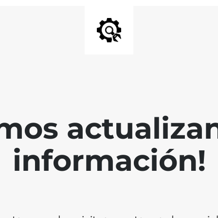
mos actualiza
información!