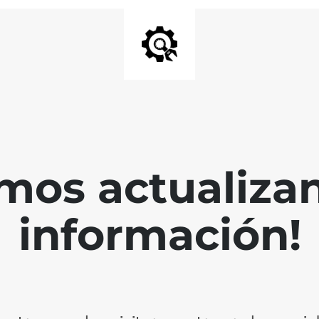
mos actualiza
información!