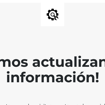
mos actualiza
información!