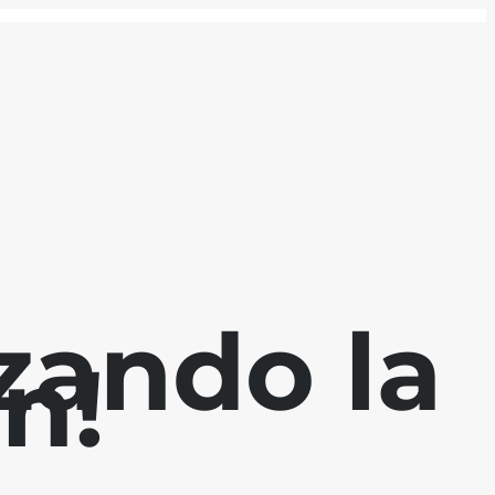
zando la
n!