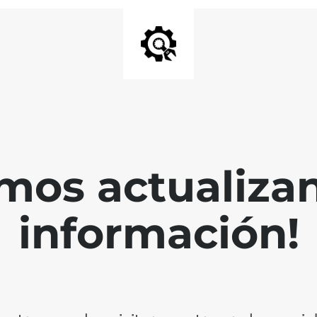
mos actualiza
información!