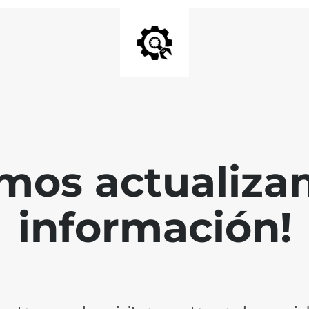
mos actualiza
información!