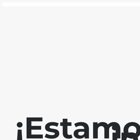
¡Estamo
i