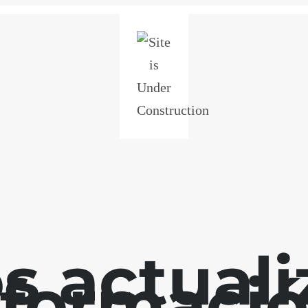
s actuali
nformació