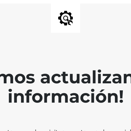
mos actualiza
información!