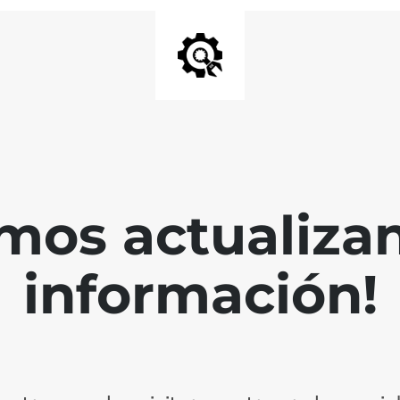
mos actualiza
información!