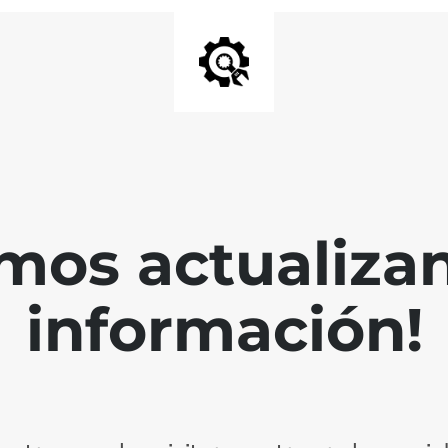
mos actualiza
información!