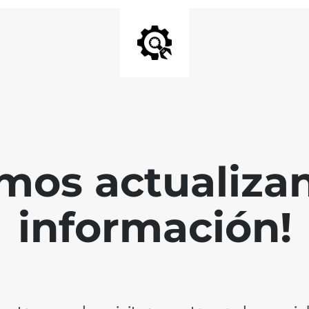
mos actualiza
información!