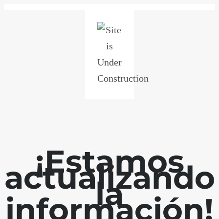
¡Estamos
actualizando
la
información!