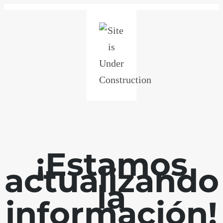
¡Estamos
actualizando
la
información!