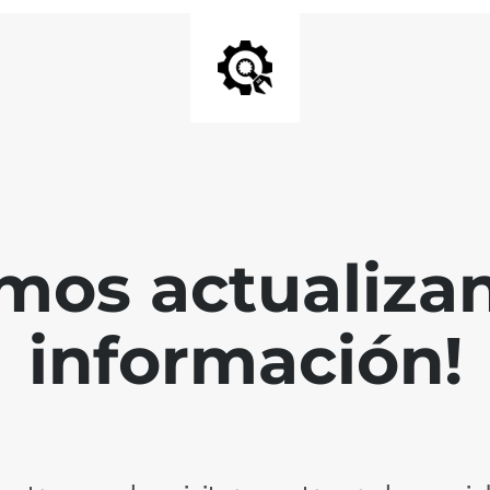
mos actualiza
información!