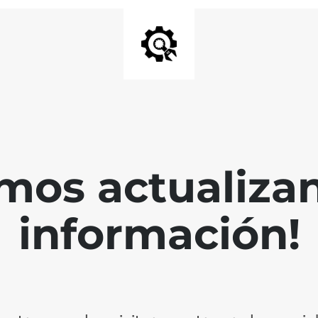
mos actualiza
información!