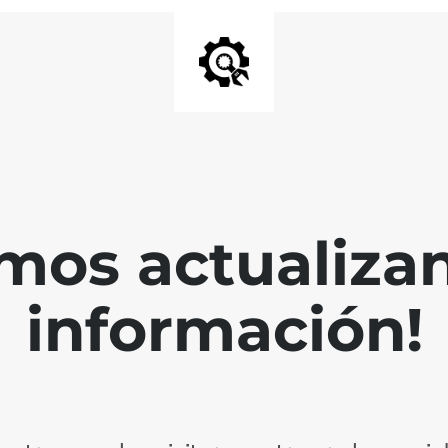
mos actualiza
información!