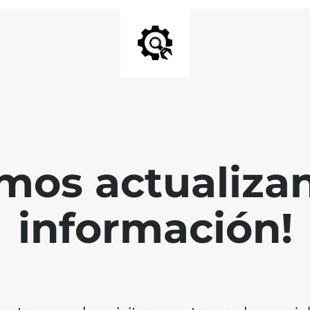
mos actualiza
información!