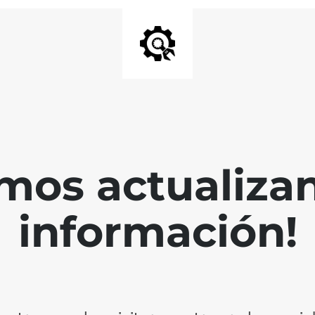
mos actualiza
información!