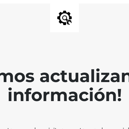
mos actualiza
información!