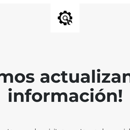
mos actualiza
información!