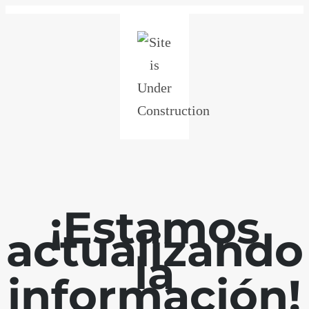
¡Estamos
actualizando
la
información!