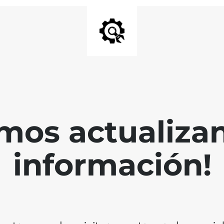
mos actualiza
información!