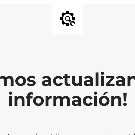
mos actualiza
información!