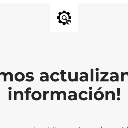
mos actualiza
información!