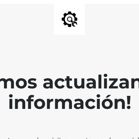
mos actualiza
información!