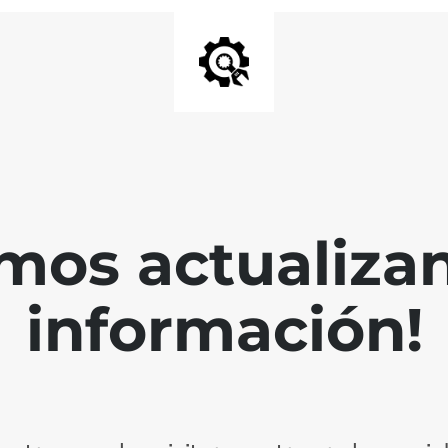
mos actualiza
información!