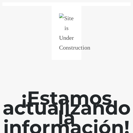
¡Estamos
actualizando
la
información!