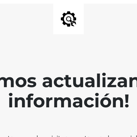
mos actualiza
información!