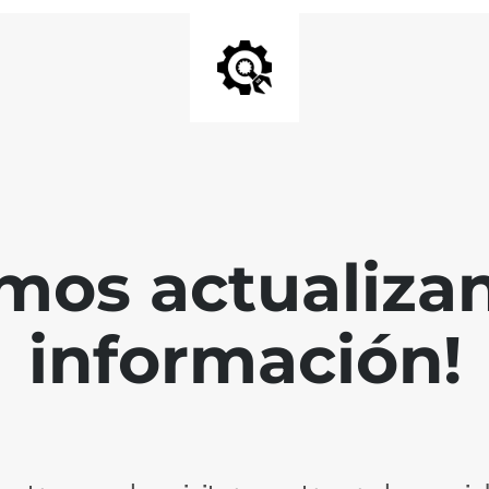
mos actualiza
información!