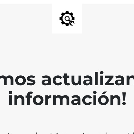
mos actualiza
información!