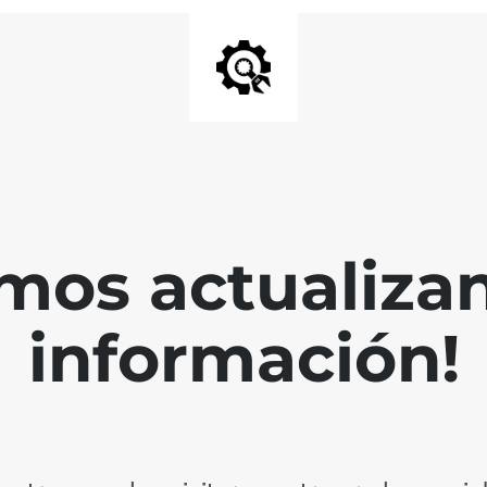
mos actualiza
información!