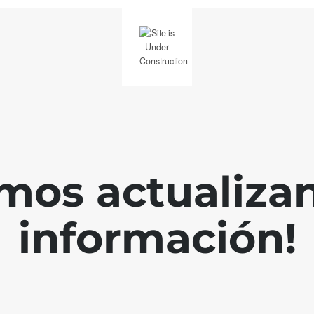
mos actualiza
información!